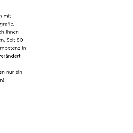
n mit
grafie,
ich Ihnen
n. Seit 80
ompetenz in
erändert,
.
en nur ein
MENSCHEN
n!